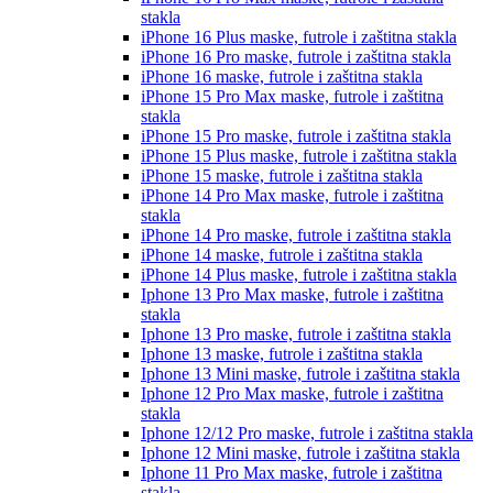
stakla
iPhone 16 Plus
maske, futrole i zaštitna stakla
iPhone 16 Pro
maske, futrole i zaštitna stakla
iPhone 16
maske, futrole i zaštitna stakla
iPhone 15 Pro Max
maske, futrole i zaštitna
stakla
iPhone 15 Pro
maske, futrole i zaštitna stakla
iPhone 15 Plus
maske, futrole i zaštitna stakla
iPhone 15
maske, futrole i zaštitna stakla
iPhone 14 Pro Max
maske, futrole i zaštitna
stakla
iPhone 14 Pro
maske, futrole i zaštitna stakla
iPhone 14
maske, futrole i zaštitna stakla
iPhone 14 Plus
maske, futrole i zaštitna stakla
Iphone 13 Pro Max
maske, futrole i zaštitna
stakla
Iphone 13 Pro
maske, futrole i zaštitna stakla
Iphone 13
maske, futrole i zaštitna stakla
Iphone 13 Mini
maske, futrole i zaštitna stakla
Iphone 12 Pro Max
maske, futrole i zaštitna
stakla
Iphone 12/12 Pro
maske, futrole i zaštitna stakla
Iphone 12 Mini
maske, futrole i zaštitna stakla
Iphone 11 Pro Max
maske, futrole i zaštitna
stakla