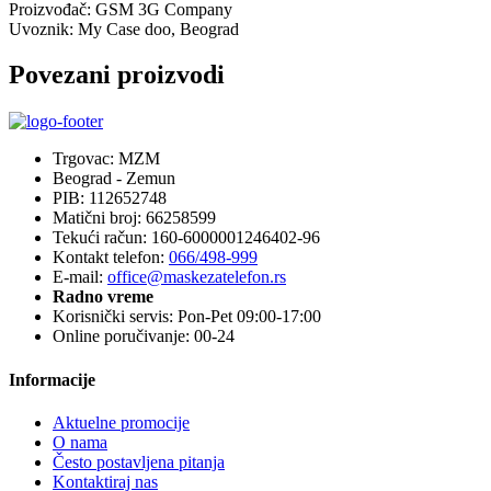
Proizvođač:
GSM 3G Company
Uvoznik:
My Case doo, Beograd
Povezani proizvodi
Trgovac: MZM
Beograd - Zemun
PIB: 112652748
Matični broj: 66258599
Tekući račun: 160-6000001246402-96
Kontakt telefon:
066/498-999
E-mail:
office@maskezatelefon.rs
Radno vreme
Korisnički servis: Pon-Pet 09:00-17:00
Online poručivanje: 00-24
Informacije
Aktuelne promocije
O nama
Često postavljena pitanja
Kontaktiraj nas