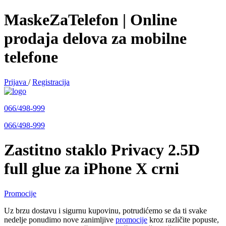
MaskeZaTelefon | Online
prodaja delova za mobilne
telefone
Prijava
/
Registracija
066/498-999
066/498-999
Zastitno staklo Privacy 2.5D
full glue za iPhone X crni
Promocije
Uz brzu dostavu i sigurnu kupovinu, potrudićemo se da ti svake
nedelje ponudimo nove zanimljive
promocije
kroz različite popuste,