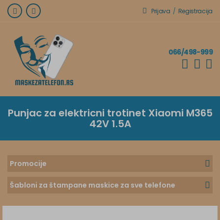
Prijava
/
Registracija
066/498-999
Punjac za elektricni trotinet Xiaomi M365
42V 1.5A
Promocije
Šabloni za štampane maskice za sve telefone