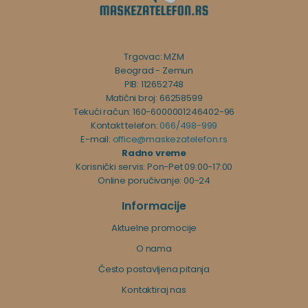
Trgovac: MZM
Beograd - Zemun
PIB: 112652748
Matični broj: 66258599
Tekući račun: 160-6000001246402-96
Kontakt telefon:
066/498-999
E-mail:
office@maskezatelefon.rs
Radno vreme
Korisnički servis: Pon-Pet 09:00-17:00
Online poručivanje: 00-24
Informacije
Aktuelne promocije
O nama
Često postavljena pitanja
Kontaktiraj nas