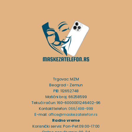
Trgovac: MZM
Beograd - Zemun
PIB: 112652748
Matični broj: 66258599
Tekući račun: 160-6000001246402-96
Kontakt telefon:
066/498-999
E-mail:
office@maskezatelefon.rs
Radno vreme
Korisnički servis: Pon-Pet 09:00-17:00