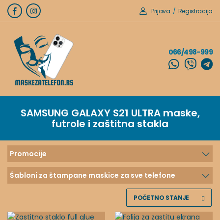
Prijava
/
Registracija
066/498-999
SAMSUNG GALAXY S21 ULTRA
maske,
futrole i zaštitna stakla
Promocije
Šabloni za štampane maskice za sve telefone