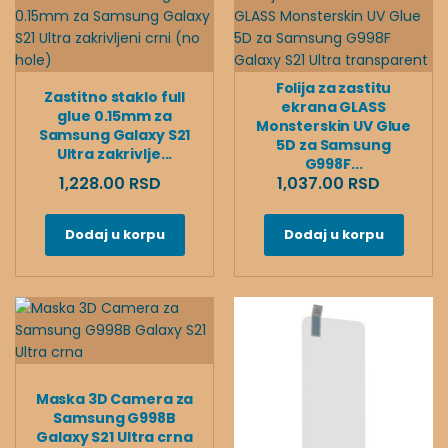
Folija za zastitu
Zastitno staklo full
ekrana GLASS
glue 0.15mm za
Monsterskin UV Glue
Samsung Galaxy S21
5D za Samsung
Ultra zakrivlje...
G998F...
1,228.00 RSD
1,037.00 RSD
Dodaj u korpu
Dodaj u korpu
Maska 3D Camera za
Samsung G998B
Galaxy S21 Ultra crna