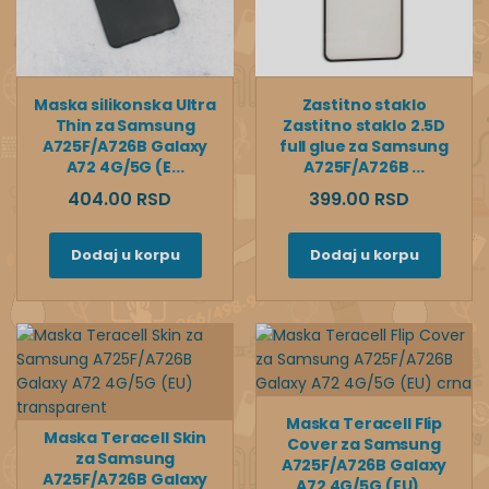
Maska silikonska Ultra
Zastitno staklo
Thin za Samsung
Zastitno staklo 2.5D
A725F/A726B Galaxy
full glue za Samsung
A72 4G/5G (E...
A725F/A726B ...
404.00 RSD
399.00 RSD
Dodaj u korpu
Dodaj u korpu
Maska Teracell Flip
Maska Teracell Skin
Cover za Samsung
za Samsung
A725F/A726B Galaxy
A725F/A726B Galaxy
A72 4G/5G (EU)...