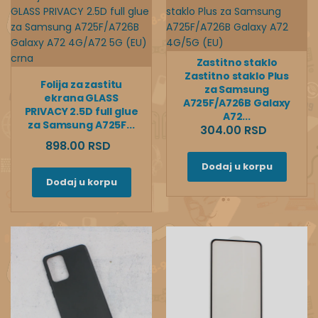
Zastitno staklo
Zastitno staklo Plus
Folija za zastitu
za Samsung
ekrana GLASS
A725F/A726B Galaxy
PRIVACY 2.5D full glue
A72...
za Samsung A725F...
304.00 RSD
898.00 RSD
Dodaj u korpu
Dodaj u korpu