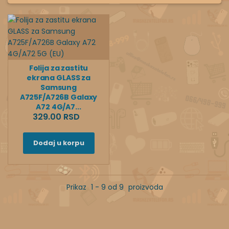
Folija za zastitu
ekrana GLASS za
Samsung
A725F/A726B Galaxy
A72 4G/A7...
329.00 RSD
Dodaj u korpu
Prikaz
1 - 9 od 9
proizvoda