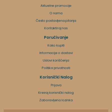
Aktuelne promocije
O nama
Često postavljena pitanja
Kontaktiraj nas
Poručivanje
Kako kupiti
Informacije o dostavi
Uslovi korišćenja
Politika privatnosti
Korisnički Nalog
Prijava
Kreiraj korisnički nalog
Zaboravljena lozinka