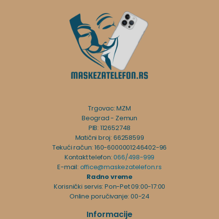
Trgovac: MZM
Beograd - Zemun
PIB: 112652748
Matični broj: 66258599
Tekući račun: 160-6000001246402-96
Kontakt telefon:
066/498-999
E-mail:
office@maskezatelefon.rs
Radno vreme
Korisnički servis: Pon-Pet 09:00-17:00
Online poručivanje: 00-24
Informacije