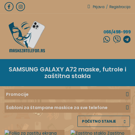
Prijava
/
Registracija
066/498-999
SAMSUNG GALAXY A72
maske, futrole i
zaštitna stakla
Promocije
Šabloni za štampane maskice za sve telefone