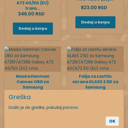
A72 4G/5G (EU)
823.00 RSD
trans...
346.00 RSD
Dodaj u korpu
Dodaj u korpu
Maska Hanman
Folija za zastitu
Canvas ORG za
ekrana GLASS 2.5D za
Samsung
Samsung
A725F/A726B Galaxy
A725F/A726B Galaxy
Greška
A72 4G/5G (EU) c...
A72 ...
997.00 RSD
394.00 RSD
Došlo je do greške, pokušaj ponovo.
Dodaj u korpu
Dodaj u korpu
OK