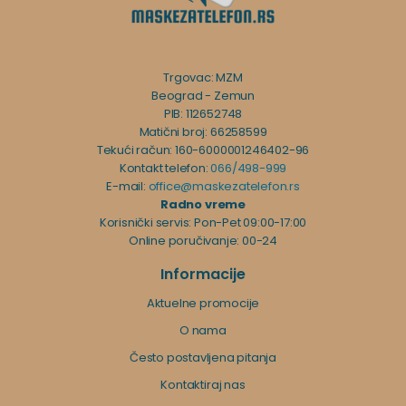
Trgovac: MZM
Beograd - Zemun
PIB: 112652748
Matični broj: 66258599
Tekući račun: 160-6000001246402-96
Kontakt telefon:
066/498-999
E-mail:
office@maskezatelefon.rs
Radno vreme
Korisnički servis: Pon-Pet 09:00-17:00
Online poručivanje: 00-24
Informacije
Aktuelne promocije
O nama
Često postavljena pitanja
Kontaktiraj nas