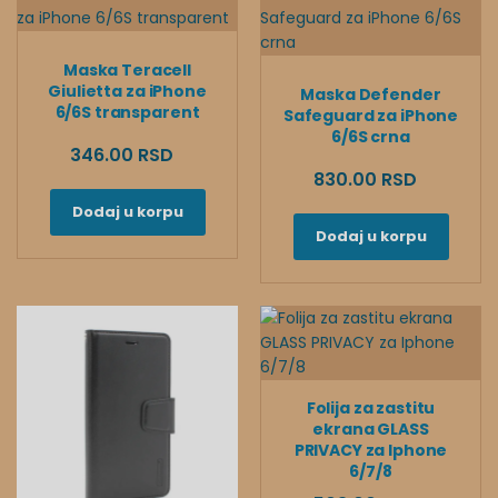
Maska Teracell
Giulietta za iPhone
Maska Defender
6/6S transparent
Safeguard za iPhone
6/6S crna
346.00 RSD
830.00 RSD
Dodaj u korpu
Dodaj u korpu
Folija za zastitu
ekrana GLASS
PRIVACY za Iphone
6/7/8