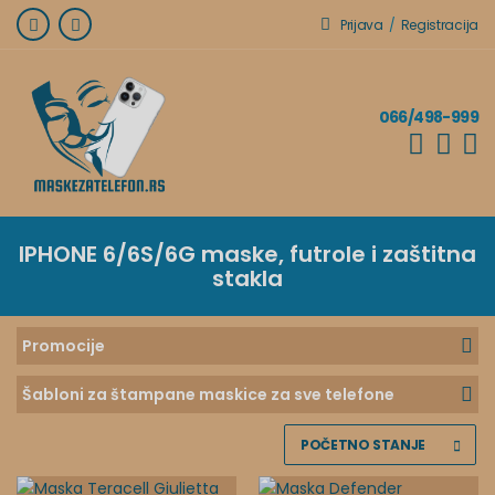
Prijava
/
Registracija
066/498-999
IPHONE 6/6S/6G
maske, futrole i zaštitna
stakla
Promocije
Šabloni za štampane maskice za sve telefone