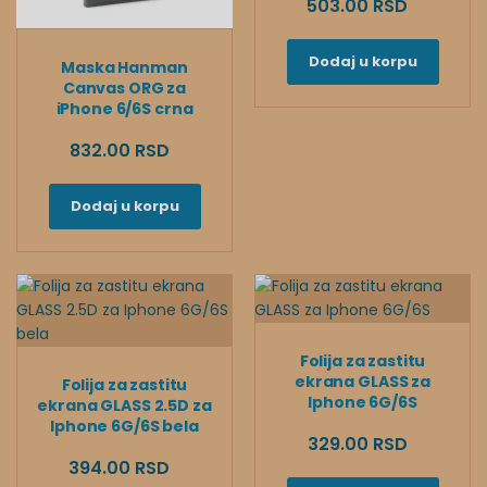
503.00 RSD
Dodaj u korpu
Maska Hanman
Canvas ORG za
iPhone 6/6S crna
832.00 RSD
Dodaj u korpu
Folija za zastitu
ekrana GLASS za
Folija za zastitu
Iphone 6G/6S
ekrana GLASS 2.5D za
Iphone 6G/6S bela
329.00 RSD
394.00 RSD