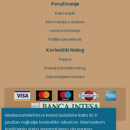
Poručivanje
Kako kupiti
Informacije o dostavi
Uslovi korišćenja
Politika privatnosti
Korisnički Nalog
Prijava
Kreiraj korisnički nalog
Zaboravljena lozinka
Maskezatelefon.rs koristi kolačiće kako bi ti
pružao najbolje korisničko iskustvo. Nastavkom
korišćenja sajta smatraćemo da imamo