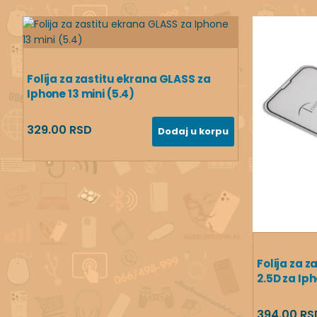
Folija za zastitu ekrana GLASS za
Iphone 13 mini (5.4)
329.00 RSD
Dodaj u korpu
Folija za 
2.5D za Iph
394.00 RS