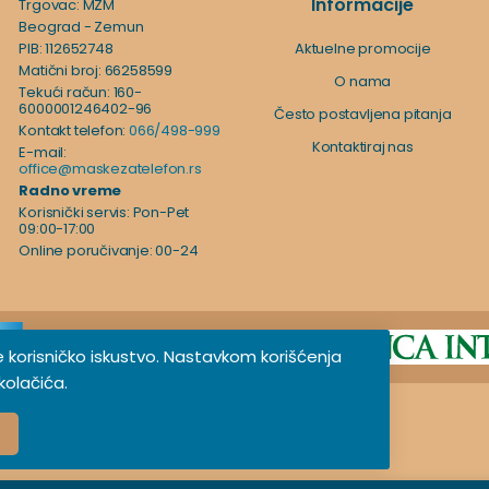
Informacije
Trgovac: MZM
Beograd - Zemun
PIB: 112652748
Aktuelne promocije
Matični broj: 66258599
O nama
Tekući račun: 160-
6000001246402-96
Često postavljena pitanja
Kontakt telefon:
066/498-999
Kontaktiraj nas
E-mail:
office@maskezatelefon.rs
Radno vreme
Korisnički servis: Pon-Pet
09:00-17:00
Online poručivanje: 00-24
je korisničko iskustvo. Nastavkom korišćenja
olačića.