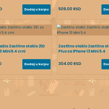
D
509.00 RSD
Dodaj u korpu
Do
aklo Zastitno staklo 21D
Zastitno staklo Zastitno s
3 Mini 5.4 crni
Plus za iPhone 13 Mini 5.4
D
304.00 RSD
Dodaj u korpu
Do