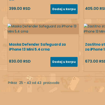
399.00 RSD
405.00 RS
Dodaj u korpu
Maska Defender Safeguard za
Zastitno st
iPhone 13 Mini 5.4 crna
za iPhone 1
830.00 RSD
673.00 RS
Dodaj u korpu
Prikaz
25 - 43 od 43
proizvoda