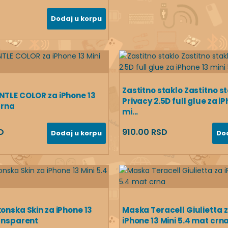
Dodaj u korpu
Zastitno staklo Zastitno s
NTLE COLOR za iPhone 13
Privacy 2.5D full glue za i
crna
mi...
D
910.00 RSD
Dodaj u korpu
Do
konska Skin za iPhone 13
Maska Teracell Giulietta 
ransparent
iPhone 13 Mini 5.4 mat crn