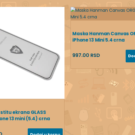
Maska Hanman Canvas O
iPhone 13 Mini 5.4 crna
997.00 RSD
Do
zastitu ekrana GLASS
one 13 mini (5.4) crna
D
Dodaj u korpu