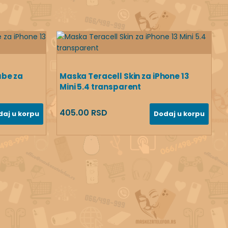
ube za
Maska Teracell Skin za iPhone 13
Mini 5.4 transparent
405.00 RSD
daj u korpu
Dodaj u korpu