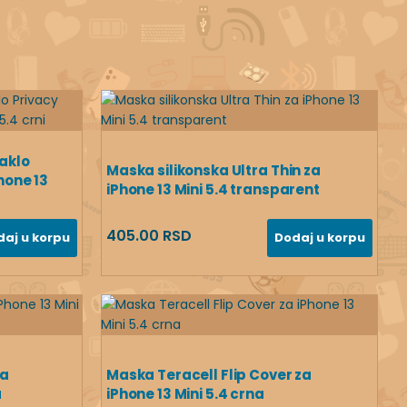
taklo
Maska silikonska Ultra Thin za
Phone 13
iPhone 13 Mini 5.4 transparent
405.00 RSD
daj u korpu
Dodaj u korpu
za
Maska Teracell Flip Cover za
a
iPhone 13 Mini 5.4 crna