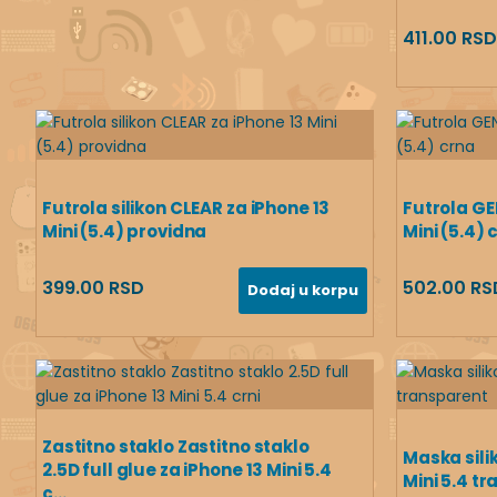
411.00 RSD
Futrola silikon CLEAR za iPhone 13
Futrola GE
Mini (5.4) providna
Mini (5.4) 
399.00 RSD
502.00 RS
Dodaj u korpu
Zastitno staklo Zastitno staklo
Maska sili
2.5D full glue za iPhone 13 Mini 5.4
Mini 5.4 t
c...