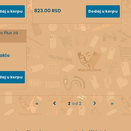
823.00 RSD
daj u korpu
Dodaj u korpu
taklo
daj u korpu
2
od 2