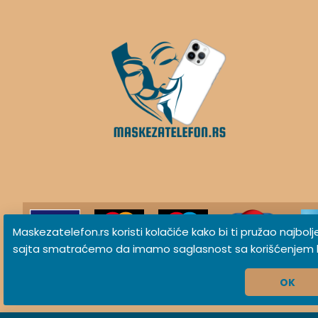
Maskezatelefon.rs koristi kolačiće kako bi ti pružao najbol
sajta smatraćemo da imamo saglasnost sa korišćenjem k
MaskeZaTelefon.rs © 2026 Sva prava zadržana
OK
Izrada sajta