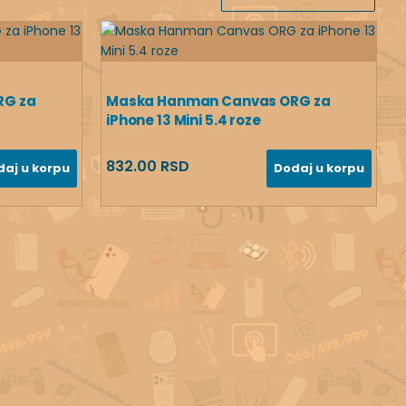
RG za
Maska Hanman Canvas ORG za
iPhone 13 Mini 5.4 roze
832.00 RSD
daj u korpu
Dodaj u korpu