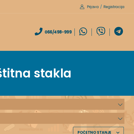
Prijava
/
Registracija
066/498-999
štitna stakla