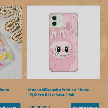
Phone
Maska Silikonska Print za iPhone
s
12/12 Pro 6.1 La Bubu Pink
399.00 RSD
daj u korpu
Dodaj u korpu