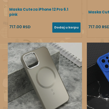
Maska Cute za iPhone 12 Pro 6.1
Maska Cute
pink
717.00 RSD
717.00 RS
Dodaj u korpu