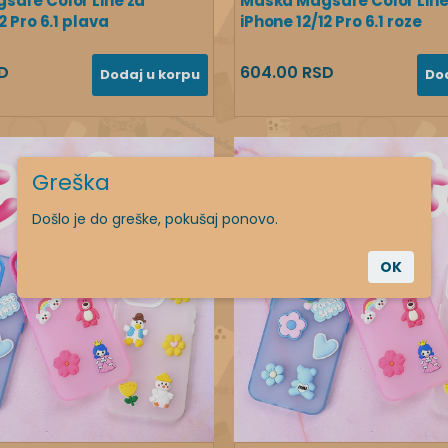
safe Color Line za
Maska Magsafe Color Line
2 Pro 6.1 plava
iPhone 12/12 Pro 6.1 roze
D
604.00 RSD
Dodaj u korpu
Do
Greška
Došlo je do greške, pokušaj ponovo.
OK