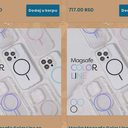
D
717.00 RSD
Dodaj u korpu
Do