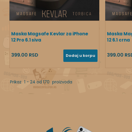
Maska Magsafe Kevlar za iPhone
Maska Mag
12 Pro 6.1 siva
12 6.1 crna
399.00 RSD
399.00 RS
Dodaj u korpu
Prikaz
1 - 24 od 170
proizvoda