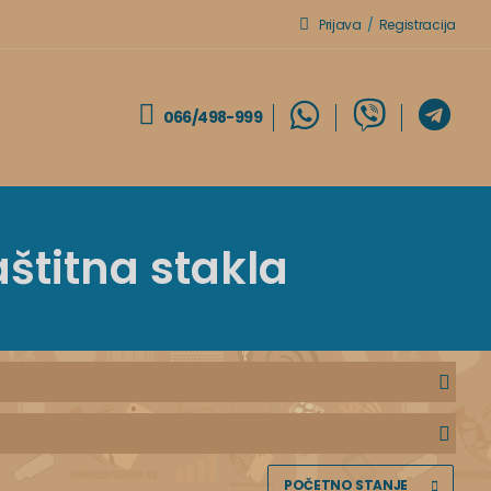
Prijava
/
Registracija
066/498-999
aštitna stakla