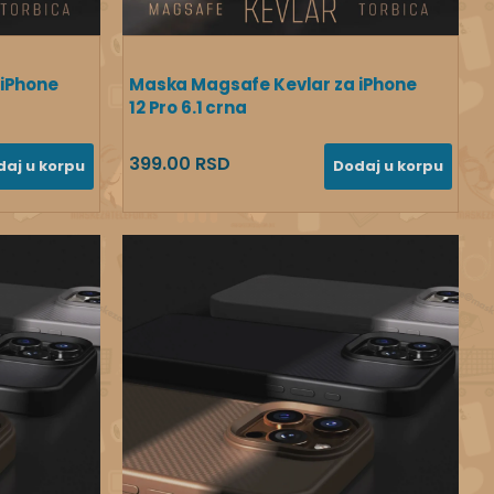
 iPhone
Maska Magsafe Kevlar za iPhone
12 Pro 6.1 crna
399.00 RSD
daj u korpu
Dodaj u korpu