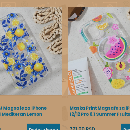
t Magsafe za iPhone
Maska Print Magsafe za i
6.1 Mediteran Lemon
12/12 Pro 6.1 Summer Fruit
D
721.00 RSD
Dodaj u korpu
Do