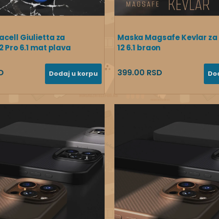
cell Giulietta za
Maska Magsafe Kevlar za
2 Pro 6.1 mat plava
12 6.1 braon
D
399.00 RSD
Dodaj u korpu
Do