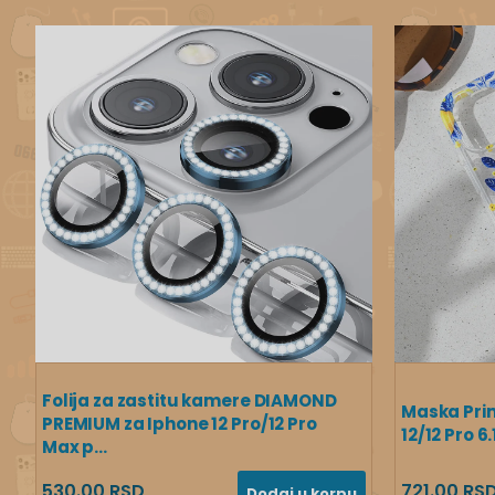
Folija za zastitu kamere DIAMOND
Maska Prin
PREMIUM za Iphone 12 Pro/12 Pro
12/12 Pro 
Max p...
530.00 RSD
721.00 RS
Dodaj u korpu