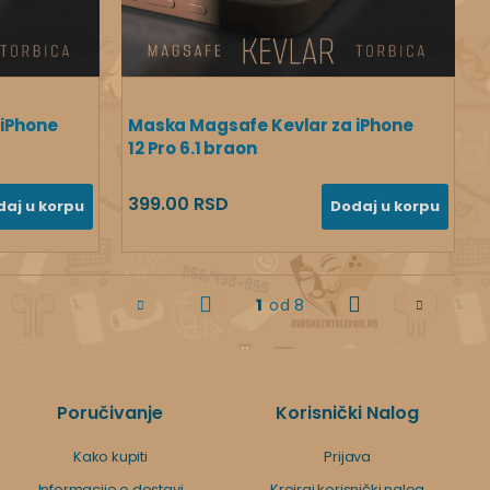
 iPhone
Maska Magsafe Kevlar za iPhone
12 Pro 6.1 braon
399.00 RSD
daj u korpu
Dodaj u korpu
1
od 8
Poručivanje
Korisnički Nalog
Kako kupiti
Prijava
Informacije o dostavi
Kreiraj korisnički nalog