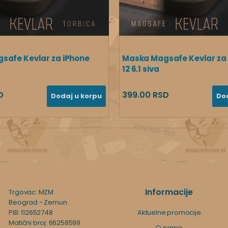
safe Kevlar za iPhone
Maska Magsafe Kevlar za
12 6.1 siva
D
399.00 RSD
Dodaj u korpu
Do
Informacije
Trgovac: MZM
Beograd - Zemun
PIB: 112652748
Aktuelne promocije
Matični broj: 66258599
O nama