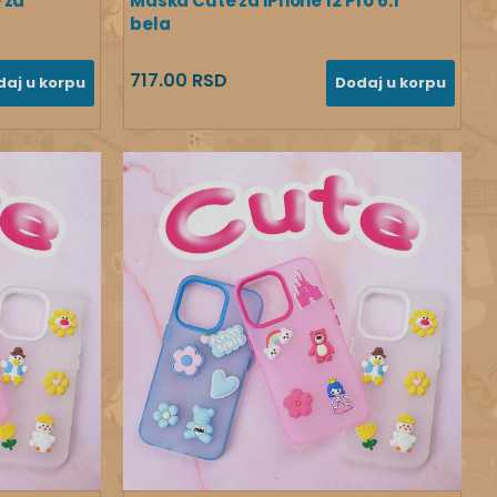
 za
Maska Cute za iPhone 12 Pro 6.1
bela
717.00 RSD
daj u korpu
Dodaj u korpu