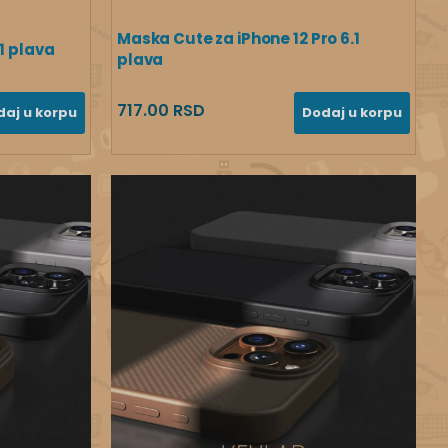
Maska Cute za iPhone 12 Pro 6.1
1 plava
plava
717.00 RSD
daj u korpu
Dodaj u korpu