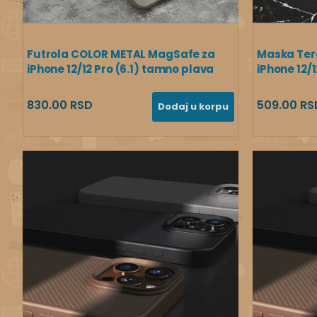
Futrola COLOR METAL MagSafe za
Maska Tera
iPhone 12/12 Pro (6.1) tamno plava
iPhone 12/1
830.00 RSD
509.00 RS
Dodaj u korpu