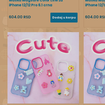
Maska Magsafe Color Line za
Maska Mag
iPhone 12/12 Pro 6.1 crna
iPhone 12/1
604.00 RSD
604.00 RS
Dodaj u korpu