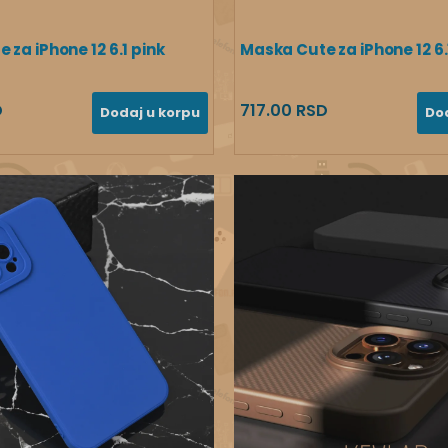
 za iPhone 12 6.1 pink
Maska Cute za iPhone 12 6.
D
717.00 RSD
Dodaj u korpu
Do