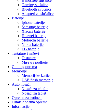
Handsfree slušalice
Gaming slušalice
Bluetooth zvučnici
Adapteri za slušalice
Baterije
Iphone baterije
Samsung baterije
Xiaomi baterije
Huawei baterije
Motorola baterije
Nokia baterije
LG baterije
Tastature i miševi
Tastature
Miševi i podloge
Gaming oprema
Memorije
Memorijske kartice
USB flash memorija
Auto nosači
Nosači za telefon
Nosači za tablet
Oprema za trotinete
Ostala dodatna oprema
Informacije