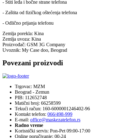
- Štiti leđa i bočne strane telefona
- Zaštita od fizičkog oštećenja telefona
- Odlično prijanja telefonu
Zemlja porekla:
Kina
Zemlja uvoza:
Kina
Proizvođač:
GSM 3G Company
Uvoznik:
My Case doo, Beograd
Povezani proizvodi
Trgovac: MZM
Beograd - Zemun
PIB: 112652748
Matični broj: 66258599
Tekući račun: 160-6000001246402-96
Kontakt telefon:
066/498-999
E-mail:
office@maskezatelefon.rs
Radno vreme
Korisnički servis: Pon-Pet 09:00-17:00
Online poručivanje: 00-24