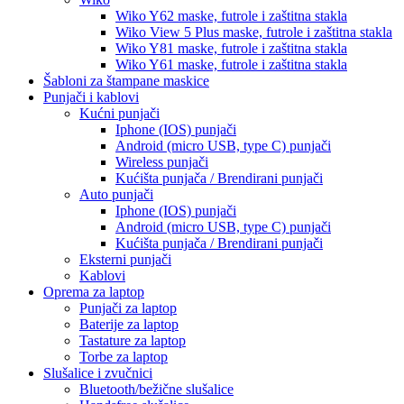
Wiko Y62
maske, futrole i zaštitna stakla
Wiko View 5 Plus
maske, futrole i zaštitna stakla
Wiko Y81
maske, futrole i zaštitna stakla
Wiko Y61
maske, futrole i zaštitna stakla
Šabloni za štampane maskice
Punjači i kablovi
Kućni punjači
Iphone (IOS) punjači
Android (micro USB, type C) punjači
Wireless punjači
Kućišta punjača / Brendirani punjači
Auto punjači
Iphone (IOS) punjači
Android (micro USB, type C) punjači
Kućišta punjača / Brendirani punjači
Eksterni punjači
Kablovi
Oprema za laptop
Punjači za laptop
Baterije za laptop
Tastature za laptop
Torbe za laptop
Slušalice i zvučnici
Bluetooth/bežične slušalice