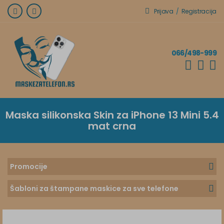
Prijava
/
Registracija
066/498-999
Maska silikonska Skin za iPhone 13 Mini 5.4
mat crna
Promocije
Šabloni za štampane maskice za sve telefone