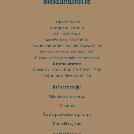
Trgovac: MZM
Beograd - Zemun
PIB: 112652748
Matični broj: 66258599
Tekući račun: 160-6000001246402-96
Kontakt telefon:
066/498-999
E-mail:
office@maskezatelefon.rs
Radno vreme
Korisnički servis: Pon-Pet 09:00-17:00
Online poručivanje: 00-24
Informacije
Aktuelne promocije
O nama
Često postavljena pitanja
Kontaktiraj nas