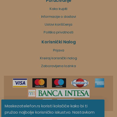
Poručivanje
Kako kupiti
Informacije o dostavi
Uslovi korišćenja
Politika privatnosti
Korisnički Nalog
Prijava
Kreiraj korisnički nalog
Zaboravljena lozinka
Maskezatelefon.rs koristi kolačiće kako bi ti
pružao najbolje korisničko iskustvo. Nastavkom