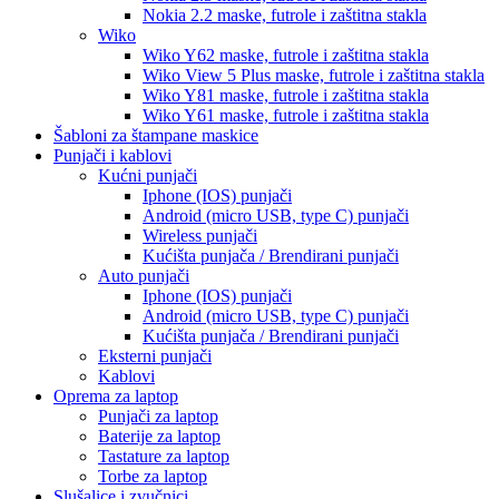
Nokia 2.2
maske, futrole i zaštitna stakla
Wiko
Wiko Y62
maske, futrole i zaštitna stakla
Wiko View 5 Plus
maske, futrole i zaštitna stakla
Wiko Y81
maske, futrole i zaštitna stakla
Wiko Y61
maske, futrole i zaštitna stakla
Šabloni za štampane maskice
Punjači i kablovi
Kućni punjači
Iphone (IOS) punjači
Android (micro USB, type C) punjači
Wireless punjači
Kućišta punjača / Brendirani punjači
Auto punjači
Iphone (IOS) punjači
Android (micro USB, type C) punjači
Kućišta punjača / Brendirani punjači
Eksterni punjači
Kablovi
Oprema za laptop
Punjači za laptop
Baterije za laptop
Tastature za laptop
Torbe za laptop
Slušalice i zvučnici