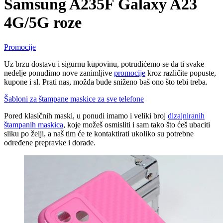
Samsung A235F Galaxy A23
4G/5G roze
Promocije
Uz brzu dostavu i sigurnu kupovinu, potrudićemo se da ti svake
nedelje ponudimo nove zanimljive
promocije
kroz različite popuste,
kupone i sl. Prati nas, možda bude sniženo baš ono što tebi treba.
Šabloni za štampane maskice za sve telefone
Pored klasičnih maski, u ponudi imamo i veliki broj
dizajniranih
štampanih maskica
, koje možeš osmisliti i sam tako što ćeš ubaciti
sliku po želji, a naš tim će te kontaktirati ukoliko su potrebne
određene prepravke i dorade.