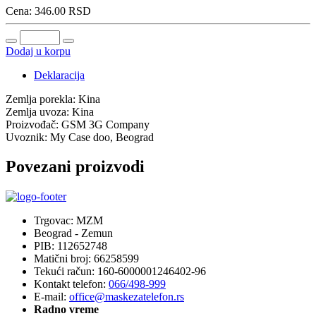
Cena:
346.00
RSD
Dodaj u korpu
Deklaracija
Zemlja porekla:
Kina
Zemlja uvoza:
Kina
Proizvođač:
GSM 3G Company
Uvoznik:
My Case doo, Beograd
Povezani proizvodi
Trgovac: MZM
Beograd - Zemun
PIB: 112652748
Matični broj: 66258599
Tekući račun: 160-6000001246402-96
Kontakt telefon:
066/498-999
E-mail:
office@maskezatelefon.rs
Radno vreme