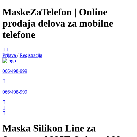
MaskeZaTelefon | Online
prodaja delova za mobilne
telefone
Prijava
/
Registracija
066/498-999
066/498-999
Maska Silikon Line za