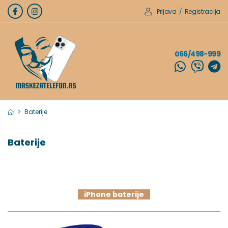
Prijava
/
Registracija
066/498-999
Baterije
Baterije
iPhone baterije