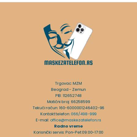
Trgovac: MZM
Beograd - Zemun
PIB: 112652748
Matični broj: 66258599
Tekući račun: 160-6000001246402-96
Kontakt telefon:
066/498-999
E-mail:
office@maskezatelefon.rs
Radno vreme
Korisnički servis: Pon-Pet 09:00-17:00