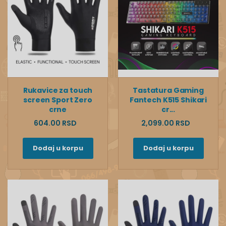
Rukavice za touch
Tastatura Gaming
screen Sport Zero
Fantech K515 Shikari
crne
cr...
604.00 RSD
2,099.00 RSD
Dodaj u korpu
Dodaj u korpu