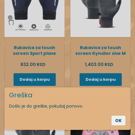
Rukavice za touch
Rukavice za touch
screen Sport plave
screen Kyncilor sive M
832.00 RSD
1,403.00 RSD
Dodaj u korpu
Dodaj u korpu
Greška
Došlo je do greške, pokušaj ponovo.
OK