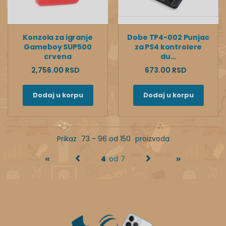
Konzola za igranje
Dobe TP4-002 Punjac
Gameboy SUP500
za PS4 kontrolere
crvena
du...
2,756.00 RSD
673.00 RSD
Dodaj u korpu
Dodaj u korpu
Prikaz
73 - 96 od 150
proizvoda
4
od 7