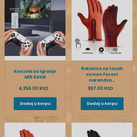
Rukavice za touch
Konzola za igranje
screen Forest
M15 64GB
narandza...
4,356.00 RSD
997.00 RSD
Dodaj u korpu
Dodaj u korpu