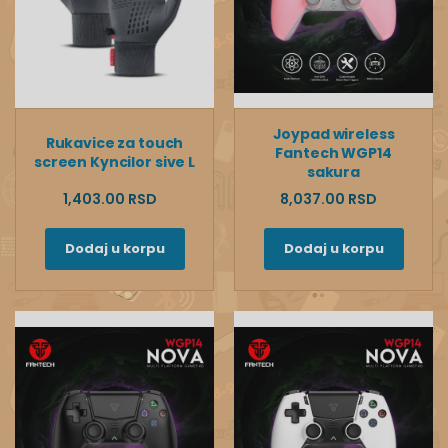
Joypad wireless
Rukavice za touch
Fantech WGP14
screen Kyncilor sive L
sakura
1,403.00 RSD
8,037.00 RSD
Dodaj u korpu
Dodaj u korpu