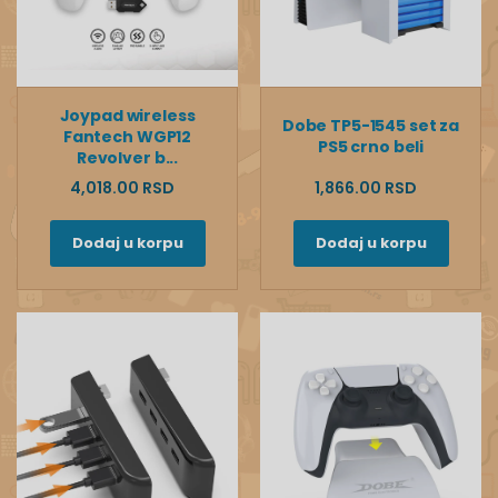
Joypad wireless
Dobe TP5-1545 set za
Fantech WGP12
PS5 crno beli
Revolver b...
4,018.00 RSD
1,866.00 RSD
Dodaj u korpu
Dodaj u korpu