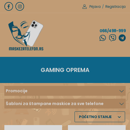
Prijava
/
Registracija
066/498-999
GAMING OPREMA
Promocije
Šabloni za štampane maskice za sve telefone