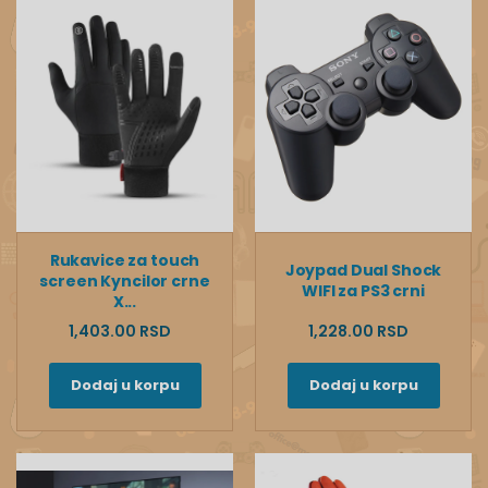
Rukavice za touch
Joypad Dual Shock
screen Kyncilor crne
WIFI za PS3 crni
X...
1,403.00 RSD
1,228.00 RSD
Dodaj u korpu
Dodaj u korpu