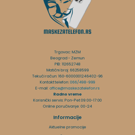
Trgovac: MZM
Beograd - Zemun
PIB: 112652748
Matični broj: 66258599
Tekući račun: 160-6000001246402-96
Kontakt telefon:
066/498-999
E-mail:
office@maskezatelefon.rs
Radno vreme
Korisnički servis: Pon-Pet 09:00-17:00
Online poručivanje: 00-24
Informacije
Aktuelne promocije