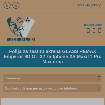
Prijava
/
Registracija
066/498-999
Folija za zastitu ekrana GLASS REMAX
Emperor 9D GL-32 za Iphone XS Max/11 Pro
Max crna
Promocije
Šabloni za štampane maskice za sve telefone