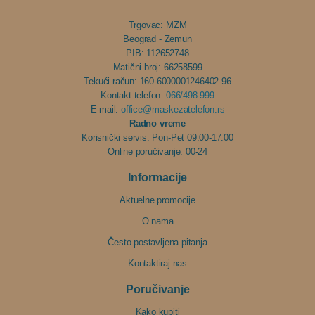
Trgovac: MZM
Beograd - Zemun
PIB: 112652748
Matični broj: 66258599
Tekući račun: 160-6000001246402-96
Kontakt telefon:
066/498-999
E-mail:
office@maskezatelefon.rs
Radno vreme
Korisnički servis: Pon-Pet 09:00-17:00
Online poručivanje: 00-24
Informacije
Aktuelne promocije
O nama
Često postavljena pitanja
Kontaktiraj nas
Poručivanje
Kako kupiti