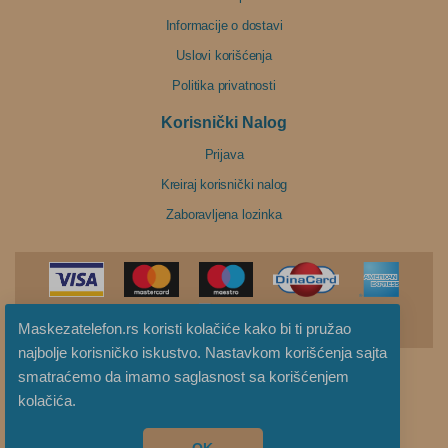
Informacije o dostavi
Uslovi korišćenja
Politika privatnosti
Korisnički Nalog
Prijava
Kreiraj korisnički nalog
Zaboravljena lozinka
Maskezatelefon.rs koristi kolačiće kako bi ti pružao
najbolje korisničko iskustvo. Nastavkom korišćenja sajta
smatraćemo da imamo saglasnost sa korišćenjem
MaskeZaTelefon.rs © 2026 Sva prava zadržana
kolačića.
Izrada sajta
OK