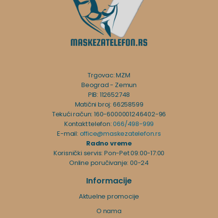
Trgovac: MZM
Beograd - Zemun
PIB: 112652748
Matični broj: 66258599
Tekući račun: 160-6000001246402-96
Kontakt telefon:
066/498-999
E-mail:
office@maskezatelefon.rs
Radno vreme
Korisnički servis: Pon-Pet 09:00-17:00
Online poručivanje: 00-24
Informacije
Aktuelne promocije
O nama