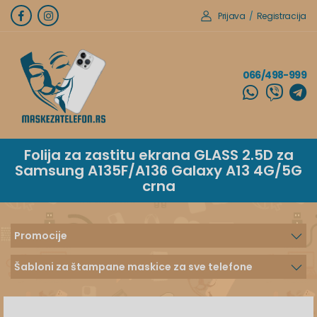
Prijava
/
Registracija
066/498-999
Folija za zastitu ekrana GLASS 2.5D za
Samsung A135F/A136 Galaxy A13 4G/5G
crna
Promocije
Šabloni za štampane maskice za sve telefone