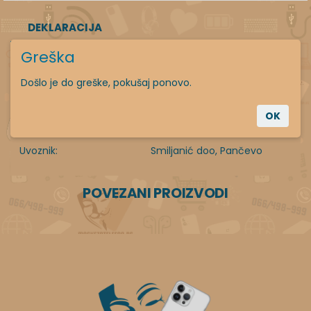
DEKLARACIJA
Greška
Zemlja porekla:
Kina
Došlo je do greške, pokušaj ponovo.
Zemlja uvoza:
Kina
OK
Proizvođač:
Sc CO LTD
Uvoznik:
Smiljanić doo, Pančevo
POVEZANI PROIZVODI