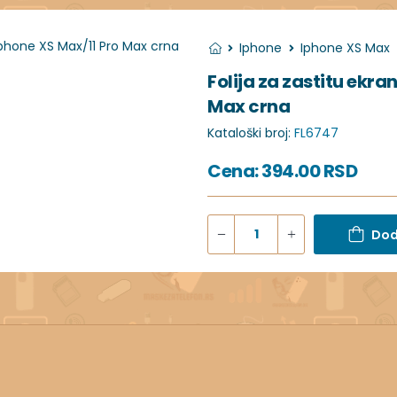
Iphone
Iphone XS Max
Folija za zastitu ekr
Max crna
Kataloški broj:
FL6747
Cena:
394.00
RSD
Dod