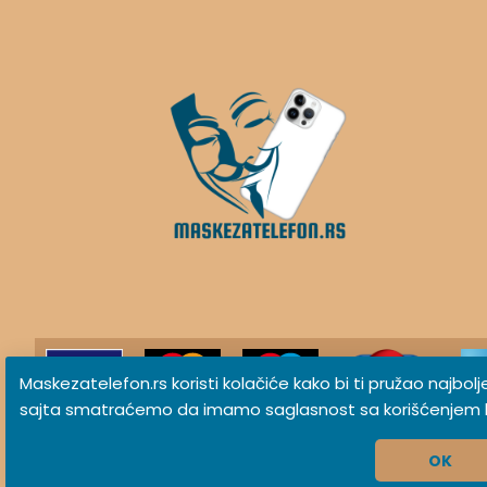
Maskezatelefon.rs koristi kolačiće kako bi ti pružao najbol
sajta smatraćemo da imamo saglasnost sa korišćenjem k
MaskeZaTelefon.rs © 2026 Sva prava zadržana
OK
Izrada sajta