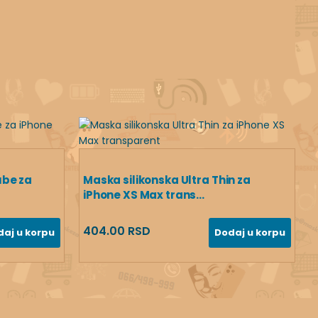
ube za
Maska silikonska Ultra Thin za
iPhone XS Max trans...
404.00 RSD
daj u korpu
Dodaj u korpu