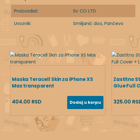
Proizvođač:
Sc CO LTD
Uvoznik:
Smiljanić doo, Pančevo
Maska Teracell Skin za iPhone XS
Zastitno S
Max transparent
Glue Full C
404.00 RSD
325.00 RS
Dodaj u korpu