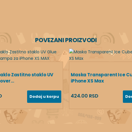
POVEZANI PROIZVODI
taklo Zastitno staklo UV
Maska Transparent Ice C
over...
iPhone XS Max
D
424.00 RSD
Dodaj u korpu
Do