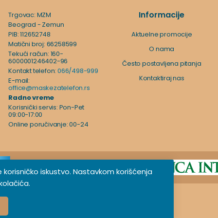
Informacije
Trgovac: MZM
Beograd - Zemun
PIB: 112652748
Aktuelne promocije
Matični broj: 66258599
O nama
Tekući račun: 160-
6000001246402-96
Često postavljena pitanja
Kontakt telefon:
066/498-999
Kontaktiraj nas
E-mail:
office@maskezatelefon.rs
Radno vreme
Korisnički servis: Pon-Pet
09:00-17:00
Online poručivanje: 00-24
je korisničko iskustvo. Nastavkom korišćenja
olačića.