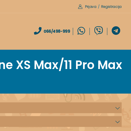
Prijava
/
Registracija
066/498-999
one XS Max/11 Pro Max